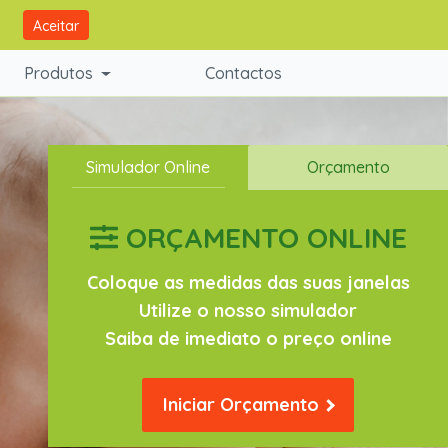
Aceitar
Ligue Já:
+351 932 156 649
Produtos
Contactos
Simulador Online
Orçamento
ORÇAMENTO ONLINE
Coloque as medidas das suas janelas
Utilize o nosso simulador
Saiba de imediato o preço online
Iniciar Orçamento