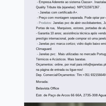
- Empresa Aderente ao sistema Classe+. Inastalado
Quality Tribute lda (ejanelas) NIPC515971367 .
- Janelas com certificado A+.
- Preço com montagem separada. Pode optar por c
- Produtos:
Janelas pvc de abrir oscilobatentes, J
Portas de rua, Marquises, estores, portadas de al
- Garantia 10 anos; assistência técnica após vend
prestígio internacional, pode comprar só uma janel
- Janelas pvc marca cortizo; vidro duplo baixo e
Climaguard.
-
Janelas pvc: Mais utilizadas no mercado Portug
Térmicos e Acústicos. Mais baratas.
Orçamentos: online, por mail para info@ejanelas.p
na página de entrada ou ligue-nos!
Dep. Comercial/Orçamentos: Tlm:+351 932156649
Morada:
Belavista Office
Estr. de Paço de Arcos 66 66A, 2735-308 Ag