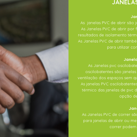
JANELAS
Ja
As janelas PVC de abrir são j
As Janelas PVC de abrir po
resultados de isolamento térmi
As Janelas PVC de abrir tamb
para utilizar c
Janela
As Janelas pvc oscilobate
oscilobatentes são janelas 
ventilação dos espaços sem que
As janelas PVC oscilobatent
térmico das janelas de pvc 
opção de
Jan
As Janelas PVC de correr s
para janelas de abrir ou m
correr podem t