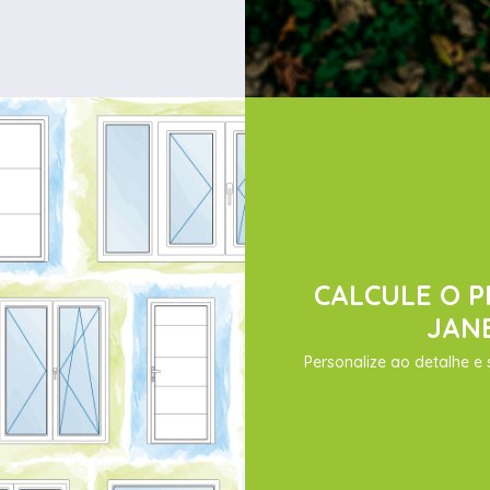
CALCULE O 
JAN
Personalize ao detalhe e 