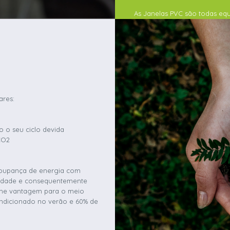
As Janelas PVC são todas eq
premium com
O cliente pode também optar
Climaguard Premium é um vidr
que permite atingir um is
transmis
ares:
 o seu ciclo devida
CO2
 poupança de energia com
icidade e consequentemente
me vantagem para o meio
ndicionado no verão e 60% de