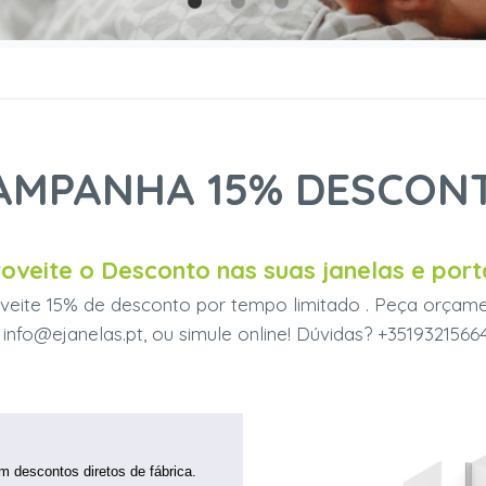
AMPANHA 15% DESCON
oveite o Desconto nas suas janelas e port
veite 15% de desconto por tempo limitado . Peça orçam
 info@ejanelas.pt, ou simule online! Dúvidas? +3519321566
m descontos diretos de fábrica.