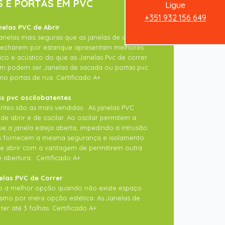
 E PORTAS EM PVC
Ligue
+351 932 156 649
nelas PVC de Abrir
anelas mais seguras que as janelas de correr.
r fecharem por estanque apresentam melhores
co e acústico do que as Janelas Pvc de correr.
ém podem ser Janelas de sacada ou portas pvc
omo portas de rua. Certificado A+
s pvc oscilobatentes
ntes são as mais vendidas. As janelas PVC
de abrir e de oscilar. Ao oscilar permitem a
 a janela esteja aberta, impedindo a intrusão.
es fornecem a mesma segurança e isolamento
de abrir com a vantagem de permitirem outra
 abertura. Certificado A+
elas PVC de Correr
ão a melhor opção quando não existe espaço
esmo por mera opção estética. As Janelas de
er até 3 folhas. Certificado A+