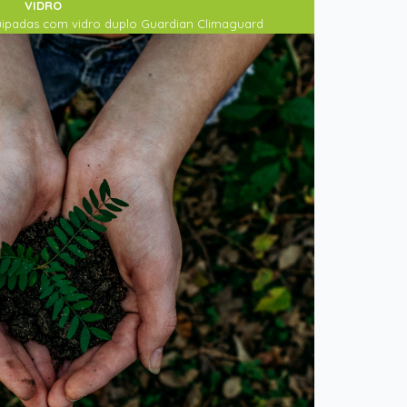
VIDRO
uipadas com vidro duplo Guardian Climaguard
 espessura 4/16/4 standard.
 por espessuras superiores O Vidro Guardian
o baixo emissivo com um tratamento especial
olamento térmico excepcional com a máxima
são de luz. Certificado A+