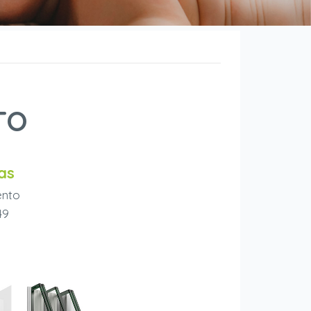
TO
as
ento
49