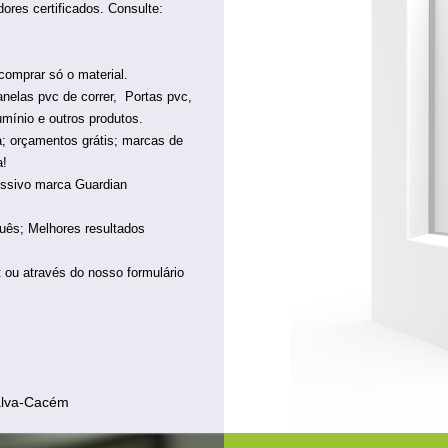
res certificados. Consulte:
omprar só o material.
anelas pvc de correr, Portas pvc,
umínio e outros produtos.
a; orçamentos grátis; marcas de
a!
missivo marca Guardian
uês; Melhores resultados
t ou através do nosso formulário
ualva-Cacém